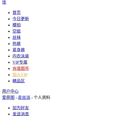
佳
首页
今日更新
模拍
空姐
丝袜
热裤
紧身裤
内衣泳装
VIP专属
充值图币
加入VIP
精品区
用户中心
爱原图
›
走丝派
›
个人资料
加为好友
发送消息