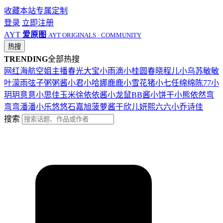
收藏本站
专属定制
登录
立即注册
AYT
爱原图
AYT ORIGINALS · COMMUNITY
热搜
TRENDING
全部热搜
网红
海航
空姐
主播
春光
大宝
小雨滴
小桂圆
春晓
程儿
小乌苏
敏敏
叶濛雨
弦子
粥粥酱
小君
小哈娜
鹿鹿
小雪花
猪小七
任绵绵
陈77
小
玥玥
意意
小思佳
玉米徐
依依酱
小龙鼠
BB酱
小饼干
小熊
依然
弯
弯弯
潘潘
小乐
悠悠
石嘉旭
菠萝酱
于欣儿
妍熙
六六
小乔
诗佳
搜索