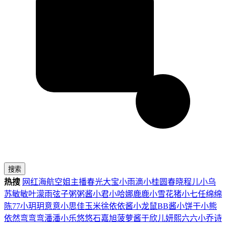
搜索
热搜
网红
海航
空姐
主播
春光
大宝
小雨滴
小桂圆
春晓
程儿
小乌
苏
敏敏
叶濛雨
弦子
粥粥酱
小君
小哈娜
鹿鹿
小雪花
猪小七
任绵绵
陈77
小玥玥
意意
小思佳
玉米徐
依依酱
小龙鼠
BB酱
小饼干
小熊
依然
弯弯弯
潘潘
小乐
悠悠
石嘉旭
菠萝酱
于欣儿
妍熙
六六
小乔
诗