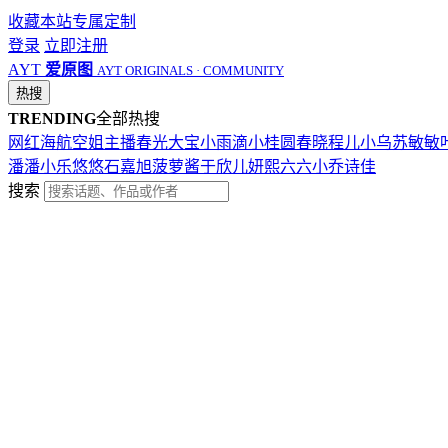
收藏本站
专属定制
登录
立即注册
AYT
爱原图
AYT ORIGINALS · COMMUNITY
热搜
TRENDING
全部热搜
网红
海航
空姐
主播
春光
大宝
小雨滴
小桂圆
春晓
程儿
小乌苏
敏敏
潘潘
小乐
悠悠
石嘉旭
菠萝酱
于欣儿
妍熙
六六
小乔
诗佳
搜索