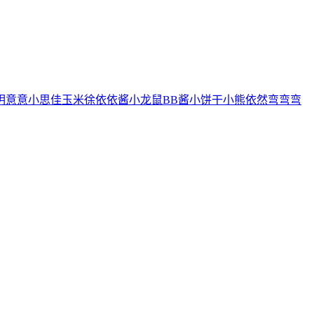
玥
意意
小思佳
玉米徐
依依酱
小龙鼠
BB酱
小饼干
小熊
依然
弯弯弯