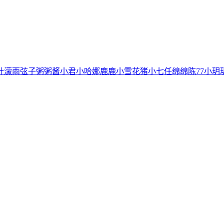
叶濛雨
弦子
粥粥酱
小君
小哈娜
鹿鹿
小雪花
猪小七
任绵绵
陈77
小玥