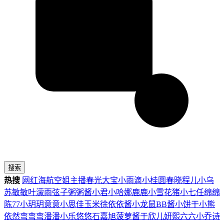
搜索
热搜
网红
海航
空姐
主播
春光
大宝
小雨滴
小桂圆
春晓
程儿
小乌
苏
敏敏
叶濛雨
弦子
粥粥酱
小君
小哈娜
鹿鹿
小雪花
猪小七
任绵绵
陈77
小玥玥
意意
小思佳
玉米徐
依依酱
小龙鼠
BB酱
小饼干
小熊
依然
弯弯弯
潘潘
小乐
悠悠
石嘉旭
菠萝酱
于欣儿
妍熙
六六
小乔
诗