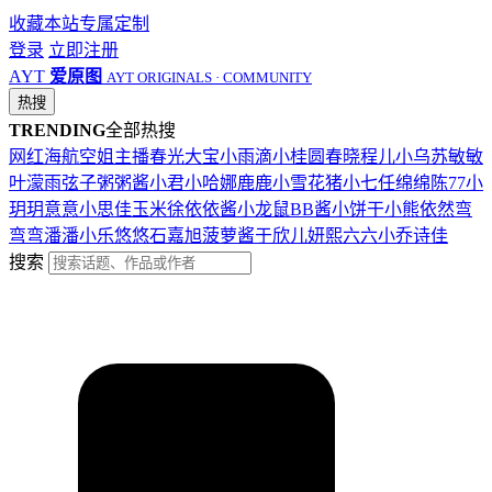
收藏本站
专属定制
登录
立即注册
AYT
爱原图
AYT ORIGINALS · COMMUNITY
热搜
TRENDING
全部热搜
网红
海航
空姐
主播
春光
大宝
小雨滴
小桂圆
春晓
程儿
小乌苏
敏敏
叶濛雨
弦子
粥粥酱
小君
小哈娜
鹿鹿
小雪花
猪小七
任绵绵
陈77
小
玥玥
意意
小思佳
玉米徐
依依酱
小龙鼠
BB酱
小饼干
小熊
依然
弯
弯弯
潘潘
小乐
悠悠
石嘉旭
菠萝酱
于欣儿
妍熙
六六
小乔
诗佳
搜索