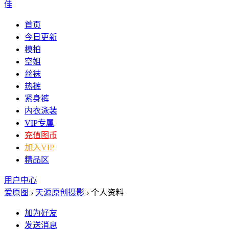
佳
首页
今日更新
模拍
空姐
丝袜
热裤
紧身裤
内衣泳装
VIP专属
充值图币
加入VIP
精品区
用户中心
爱原图
›
天源原创摄影
›
个人资料
加为好友
发送消息