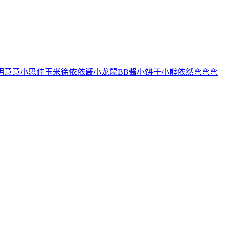
玥
意意
小思佳
玉米徐
依依酱
小龙鼠
BB酱
小饼干
小熊
依然
弯弯弯