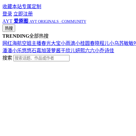
收藏本站
专属定制
登录
立即注册
AYT
爱原图
AYT ORIGINALS · COMMUNITY
热搜
TRENDING
全部热搜
网红
海航
空姐
主播
春光
大宝
小雨滴
小桂圆
春晓
程儿
小乌苏
敏敏
潘潘
小乐
悠悠
石嘉旭
菠萝酱
于欣儿
妍熙
六六
小乔
诗佳
搜索