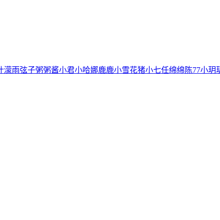
叶濛雨
弦子
粥粥酱
小君
小哈娜
鹿鹿
小雪花
猪小七
任绵绵
陈77
小玥