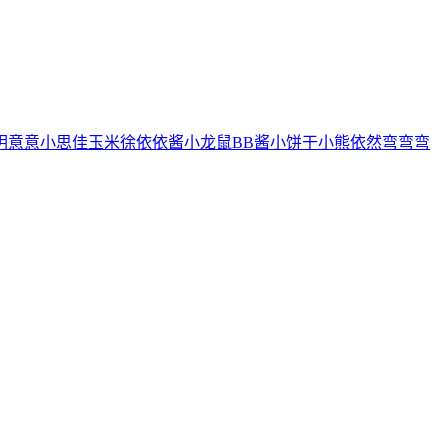
玥
意意
小思佳
玉米徐
依依酱
小龙鼠
BB酱
小饼干
小熊
依然
弯弯弯