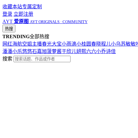
收藏本站
专属定制
登录
立即注册
AYT
爱原图
AYT ORIGINALS · COMMUNITY
热搜
TRENDING
全部热搜
网红
海航
空姐
主播
春光
大宝
小雨滴
小桂圆
春晓
程儿
小乌苏
敏敏
潘潘
小乐
悠悠
石嘉旭
菠萝酱
于欣儿
妍熙
六六
小乔
诗佳
搜索