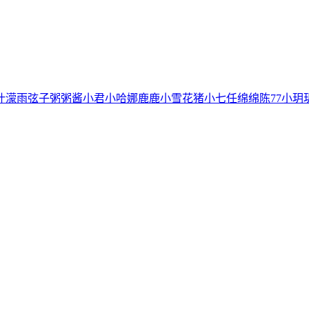
叶濛雨
弦子
粥粥酱
小君
小哈娜
鹿鹿
小雪花
猪小七
任绵绵
陈77
小玥