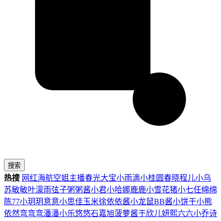
搜索
热搜
网红
海航
空姐
主播
春光
大宝
小雨滴
小桂圆
春晓
程儿
小乌
苏
敏敏
叶濛雨
弦子
粥粥酱
小君
小哈娜
鹿鹿
小雪花
猪小七
任绵绵
陈77
小玥玥
意意
小思佳
玉米徐
依依酱
小龙鼠
BB酱
小饼干
小熊
依然
弯弯弯
潘潘
小乐
悠悠
石嘉旭
菠萝酱
于欣儿
妍熙
六六
小乔
诗