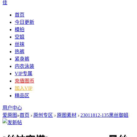
佳
首页
今日更新
模拍
空姐
丝袜
热裤
紧身裤
内衣泳装
VIP专属
充值图币
加入VIP
精品区
用户中心
爱原图
»
首页
›
原创专区
›
原图素材
›
23011812-135黑丝御姐