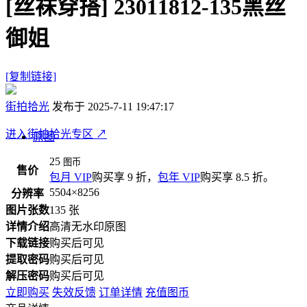
[丝袜穿搭]
23011812-135黑丝
御姐
[复制链接]
街拍拾光
发布于 2025-7-11 19:47:17
进入街拍拾光专区
↗
原图
25
图币
售价
包月 VIP
购买享 9 折，
包年 VIP
购买享 8.5 折。
5504×8256
分辨率
图片张数
135 张
详情介绍
高清无水印原图
下载链接
购买后可见
提取密码
购买后可见
解压密码
购买后可见
立即购买
失效反馈
订单详情
充值图币