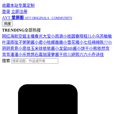
收藏本站
专属定制
登录
立即注册
AYT
爱原图
AYT ORIGINALS · COMMUNITY
热搜
TRENDING
全部热搜
网红
海航
空姐
主播
春光
大宝
小雨滴
小桂圆
春晓
程儿
小乌苏
敏敏
叶濛雨
弦子
粥粥酱
小君
小哈娜
鹿鹿
小雪花
猪小七
任绵绵
陈77
小
玥玥
意意
小思佳
玉米徐
依依酱
小龙鼠
BB酱
小饼干
小熊
依然
弯
弯弯
潘潘
小乐
悠悠
石嘉旭
菠萝酱
于欣儿
妍熙
六六
小乔
诗佳
搜索