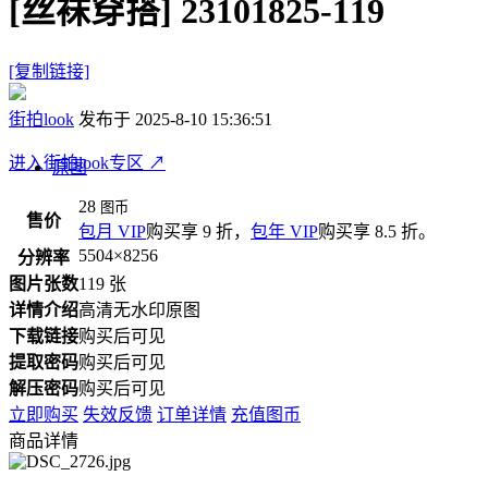
[丝袜穿搭]
23101825-119
[复制链接]
街拍look
发布于 2025-8-10 15:36:51
进入街拍look专区
↗
原图
28
图币
售价
包月 VIP
购买享 9 折，
包年 VIP
购买享 8.5 折。
5504×8256
分辨率
图片张数
119 张
详情介绍
高清无水印原图
下载链接
购买后可见
提取密码
购买后可见
解压密码
购买后可见
立即购买
失效反馈
订单详情
充值图币
商品详情