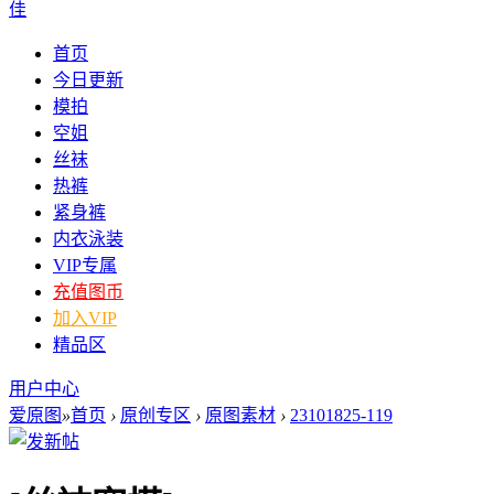
佳
首页
今日更新
模拍
空姐
丝袜
热裤
紧身裤
内衣泳装
VIP专属
充值图币
加入VIP
精品区
用户中心
爱原图
»
首页
›
原创专区
›
原图素材
›
23101825-119