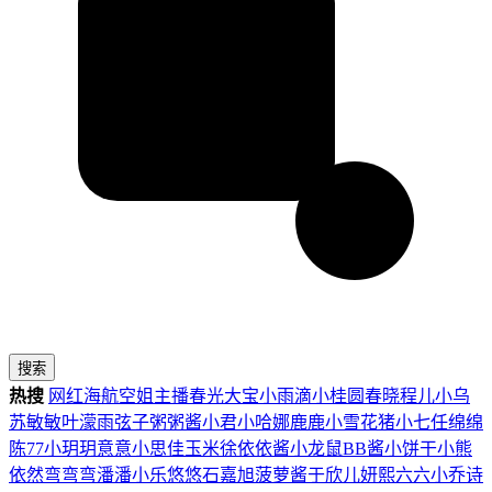
搜索
热搜
网红
海航
空姐
主播
春光
大宝
小雨滴
小桂圆
春晓
程儿
小乌
苏
敏敏
叶濛雨
弦子
粥粥酱
小君
小哈娜
鹿鹿
小雪花
猪小七
任绵绵
陈77
小玥玥
意意
小思佳
玉米徐
依依酱
小龙鼠
BB酱
小饼干
小熊
依然
弯弯弯
潘潘
小乐
悠悠
石嘉旭
菠萝酱
于欣儿
妍熙
六六
小乔
诗