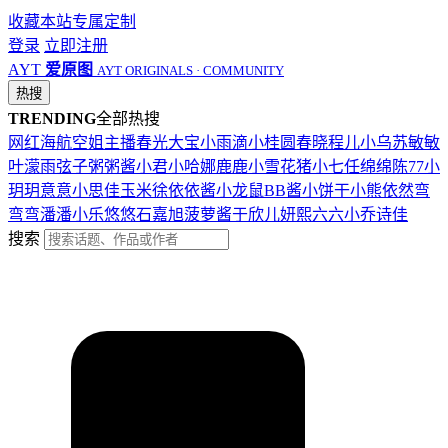
收藏本站
专属定制
登录
立即注册
AYT
爱原图
AYT ORIGINALS · COMMUNITY
热搜
TRENDING
全部热搜
网红
海航
空姐
主播
春光
大宝
小雨滴
小桂圆
春晓
程儿
小乌苏
敏敏
叶濛雨
弦子
粥粥酱
小君
小哈娜
鹿鹿
小雪花
猪小七
任绵绵
陈77
小
玥玥
意意
小思佳
玉米徐
依依酱
小龙鼠
BB酱
小饼干
小熊
依然
弯
弯弯
潘潘
小乐
悠悠
石嘉旭
菠萝酱
于欣儿
妍熙
六六
小乔
诗佳
搜索