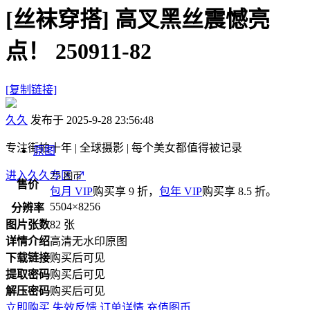
[丝袜穿搭]
高叉黑丝震憾亮
点！ 250911-82
[复制链接]
久久
发布于 2025-9-28 23:56:48
专注街拍十年 | 全球摄影 | 每个美女都值得被记录
原图
进入久久专区
25
↗
图币
售价
包月 VIP
购买享 9 折，
包年 VIP
购买享 8.5 折。
5504×8256
分辨率
图片张数
82 张
详情介绍
高清无水印原图
下载链接
购买后可见
提取密码
购买后可见
解压密码
购买后可见
立即购买
失效反馈
订单详情
充值图币