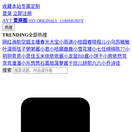
收藏本站
专属定制
登录
立即注册
AYT
爱原图
AYT ORIGINALS · COMMUNITY
热搜
TRENDING
全部热搜
网红
海航
空姐
主播
春光
大宝
小雨滴
小桂圆
春晓
程儿
小乌苏
敏敏
叶濛雨
弦子
粥粥酱
小君
小哈娜
鹿鹿
小雪花
猪小七
任绵绵
陈77
小
玥玥
意意
小思佳
玉米徐
依依酱
小龙鼠
BB酱
小饼干
小熊
依然
弯
弯弯
潘潘
小乐
悠悠
石嘉旭
菠萝酱
于欣儿
妍熙
六六
小乔
诗佳
搜索