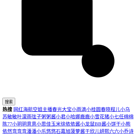
搜索
热搜
网红
海航
空姐
主播
春光
大宝
小雨滴
小桂圆
春晓
程儿
小乌
苏
敏敏
叶濛雨
弦子
粥粥酱
小君
小哈娜
鹿鹿
小雪花
猪小七
任绵绵
陈77
小玥玥
意意
小思佳
玉米徐
依依酱
小龙鼠
BB酱
小饼干
小熊
依然
弯弯弯
潘潘
小乐
悠悠
石嘉旭
菠萝酱
于欣儿
妍熙
六六
小乔
诗