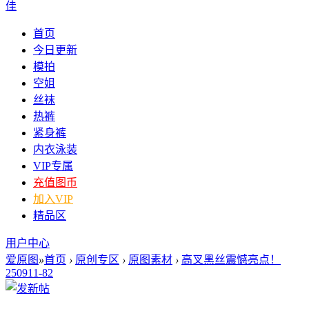
佳
首页
今日更新
模拍
空姐
丝袜
热裤
紧身裤
内衣泳装
VIP专属
充值图币
加入VIP
精品区
用户中心
爱原图
»
首页
›
原创专区
›
原图素材
›
高叉黑丝震憾亮点！
250911-82