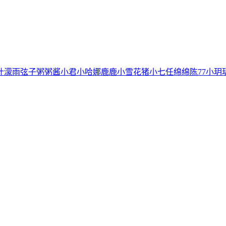
叶濛雨
弦子
粥粥酱
小君
小哈娜
鹿鹿
小雪花
猪小七
任绵绵
陈77
小玥