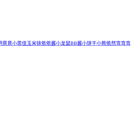
玥
意意
小思佳
玉米徐
依依酱
小龙鼠
BB酱
小饼干
小熊
依然
弯弯弯