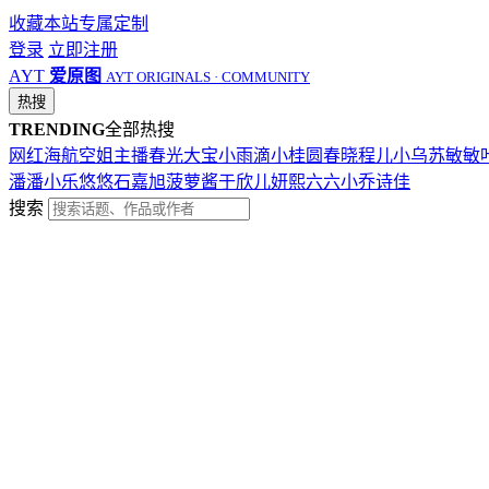
收藏本站
专属定制
登录
立即注册
AYT
爱原图
AYT ORIGINALS · COMMUNITY
热搜
TRENDING
全部热搜
网红
海航
空姐
主播
春光
大宝
小雨滴
小桂圆
春晓
程儿
小乌苏
敏敏
潘潘
小乐
悠悠
石嘉旭
菠萝酱
于欣儿
妍熙
六六
小乔
诗佳
搜索