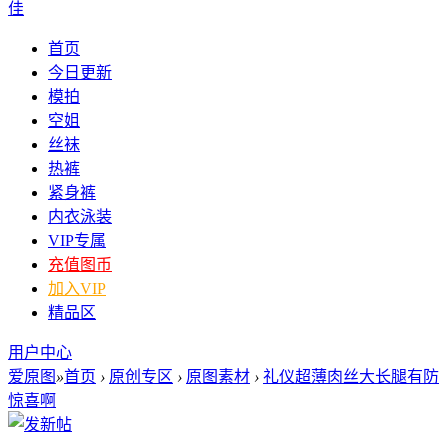
佳
首页
今日更新
模拍
空姐
丝袜
热裤
紧身裤
内衣泳装
VIP专属
充值图币
加入VIP
精品区
用户中心
爱原图
»
首页
›
原创专区
›
原图素材
›
礼仪超薄肉丝大长腿有防
惊喜啊