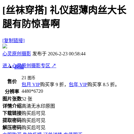
[丝袜穿搭]
礼仪超薄肉丝大长
腿有防惊喜啊
[复制链接]
心灵原创摄影
发布于 2026-2-23 00:58:44
进入心灵原创摄影专区
↗
原图
21
图币
售价
包月 VIP
购买享 9 折，
包年 VIP
购买享 8.5 折。
4480*6720
分辨率
图片张数
52 张
详情介绍
高清无水印原图
下载链接
购买后可见
提取密码
购买后可见
解压密码
购买后可见