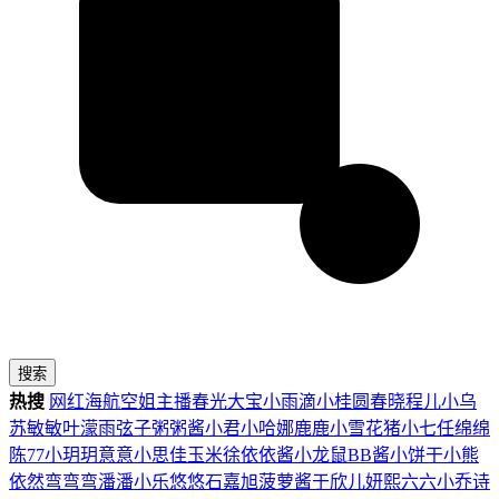
搜索
热搜
网红
海航
空姐
主播
春光
大宝
小雨滴
小桂圆
春晓
程儿
小乌
苏
敏敏
叶濛雨
弦子
粥粥酱
小君
小哈娜
鹿鹿
小雪花
猪小七
任绵绵
陈77
小玥玥
意意
小思佳
玉米徐
依依酱
小龙鼠
BB酱
小饼干
小熊
依然
弯弯弯
潘潘
小乐
悠悠
石嘉旭
菠萝酱
于欣儿
妍熙
六六
小乔
诗