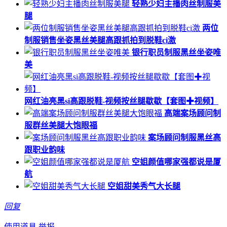
轻熟少妇主播肉丝制服美
腿
两位
制服销售坐姿黑丝美腿高跟抓拍到脱鞋ci激
银行职员制服黑丝坐姿唯
美
网红油亮黑si高跟脱鞋-视频按丝腿歇歇【套图✚视频】
高端案场顾问制
服群丝美腿大饱眼福
案场顾问制服黑丝高
跟职业韵味
空姐颜值哪家强都说是厦
航
空姐甜美秀气大长腿
回复
使用道具
举报