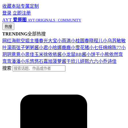
收藏本站
专属定制
登录
立即注册
AYT
爱原图
AYT ORIGINALS · COMMUNITY
热搜
TRENDING
全部热搜
网红
海航
空姐
主播
春光
大宝
小雨滴
小桂圆
春晓
程儿
小乌苏
敏敏
叶濛雨
弦子
粥粥酱
小君
小哈娜
鹿鹿
小雪花
猪小七
任绵绵
陈77
小
玥玥
意意
小思佳
玉米徐
依依酱
小龙鼠
BB酱
小饼干
小熊
依然
弯
弯弯
潘潘
小乐
悠悠
石嘉旭
菠萝酱
于欣儿
妍熙
六六
小乔
诗佳
搜索