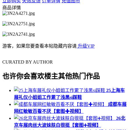
立即购买
失效反馈
订单详情
充值图币
商品详情
游客，如果您要查看本帖隐藏内容请
升级VIP
CURATED BY AUTHOR
也许你会喜欢楼主其他热门作品
25上海车
展礼仪小姐姐工作累了浅黑si踩鞋
成都车展
网红敏敏百看不厌【套图✚视频】
26北
京车展肉丝大波妹肤白很挺【套图➕视频】