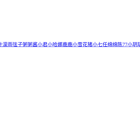
叶濛雨
弦子
粥粥酱
小君
小哈娜
鹿鹿
小雪花
猪小七
任绵绵
陈77
小玥