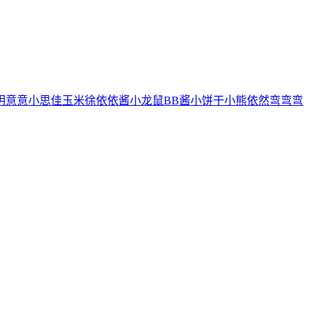
玥
意意
小思佳
玉米徐
依依酱
小龙鼠
BB酱
小饼干
小熊
依然
弯弯弯