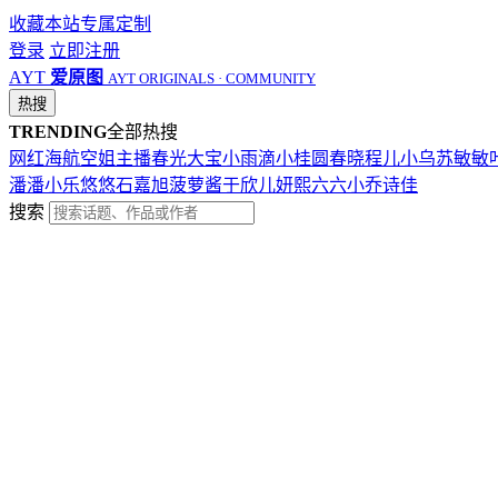
收藏本站
专属定制
登录
立即注册
AYT
爱原图
AYT ORIGINALS · COMMUNITY
热搜
TRENDING
全部热搜
网红
海航
空姐
主播
春光
大宝
小雨滴
小桂圆
春晓
程儿
小乌苏
敏敏
潘潘
小乐
悠悠
石嘉旭
菠萝酱
于欣儿
妍熙
六六
小乔
诗佳
搜索