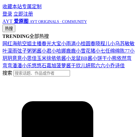
收藏本站
专属定制
登录
立即注册
AYT
爱原图
AYT ORIGINALS · COMMUNITY
热搜
TRENDING
全部热搜
网红
海航
空姐
主播
春光
大宝
小雨滴
小桂圆
春晓
程儿
小乌苏
敏敏
叶濛雨
弦子
粥粥酱
小君
小哈娜
鹿鹿
小雪花
猪小七
任绵绵
陈77
小
玥玥
意意
小思佳
玉米徐
依依酱
小龙鼠
BB酱
小饼干
小熊
依然
弯
弯弯
潘潘
小乐
悠悠
石嘉旭
菠萝酱
于欣儿
妍熙
六六
小乔
诗佳
搜索