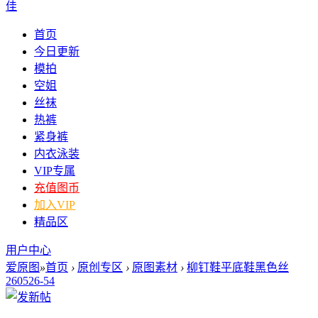
佳
首页
今日更新
模拍
空姐
丝袜
热裤
紧身裤
内衣泳装
VIP专属
充值图币
加入VIP
精品区
用户中心
爱原图
»
首页
›
原创专区
›
原图素材
›
柳钉鞋平底鞋黑色丝
260526-54