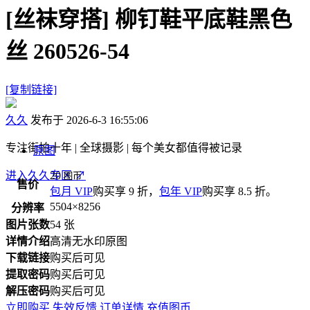
[丝袜穿搭]
柳钉鞋平底鞋黑色
丝 260526-54
[复制链接]
久久
发布于 2026-6-3 16:55:06
专注街拍十年 | 全球摄影 | 每个美女都值得被记录
原图
进入久久专区
20
↗
图币
售价
包月 VIP
购买享 9 折，
包年 VIP
购买享 8.5 折。
5504×8256
分辨率
图片张数
54 张
详情介绍
高清无水印原图
下载链接
购买后可见
提取密码
购买后可见
解压密码
购买后可见
立即购买
失效反馈
订单详情
充值图币