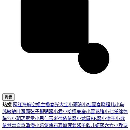
搜索
热搜
网红
海航
空姐
主播
春光
大宝
小雨滴
小桂圆
春晓
程儿
小乌
苏
敏敏
叶濛雨
弦子
粥粥酱
小君
小哈娜
鹿鹿
小雪花
猪小七
任绵绵
陈77
小玥玥
意意
小思佳
玉米徐
依依酱
小龙鼠
BB酱
小饼干
小熊
依然
弯弯弯
潘潘
小乐
悠悠
石嘉旭
菠萝酱
于欣儿
妍熙
六六
小乔
诗