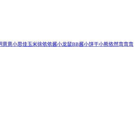
玥
意意
小思佳
玉米徐
依依酱
小龙鼠
BB酱
小饼干
小熊
依然
弯弯弯