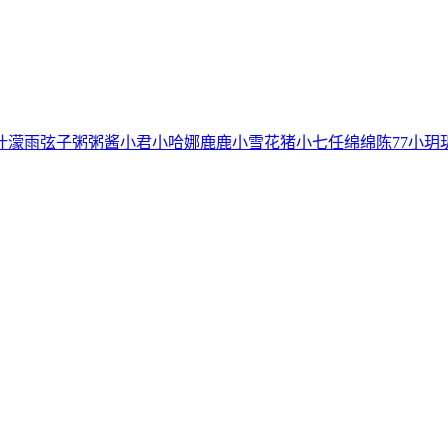
叶濛雨
弦子
粥粥酱
小君
小哈娜
鹿鹿
小雪花
猪小七
任绵绵
陈77
小玥