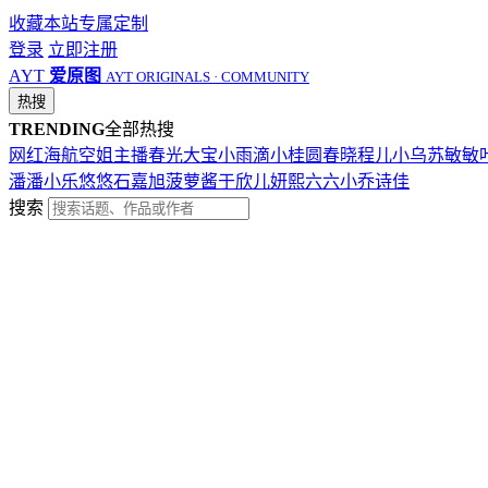
收藏本站
专属定制
登录
立即注册
AYT
爱原图
AYT ORIGINALS · COMMUNITY
热搜
TRENDING
全部热搜
网红
海航
空姐
主播
春光
大宝
小雨滴
小桂圆
春晓
程儿
小乌苏
敏敏
潘潘
小乐
悠悠
石嘉旭
菠萝酱
于欣儿
妍熙
六六
小乔
诗佳
搜索