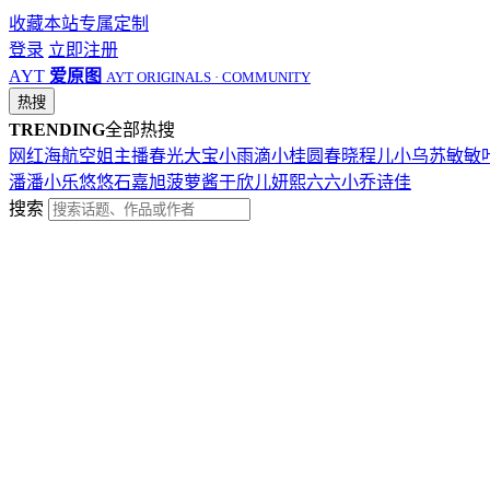
收藏本站
专属定制
登录
立即注册
AYT
爱原图
AYT ORIGINALS · COMMUNITY
热搜
TRENDING
全部热搜
网红
海航
空姐
主播
春光
大宝
小雨滴
小桂圆
春晓
程儿
小乌苏
敏敏
潘潘
小乐
悠悠
石嘉旭
菠萝酱
于欣儿
妍熙
六六
小乔
诗佳
搜索