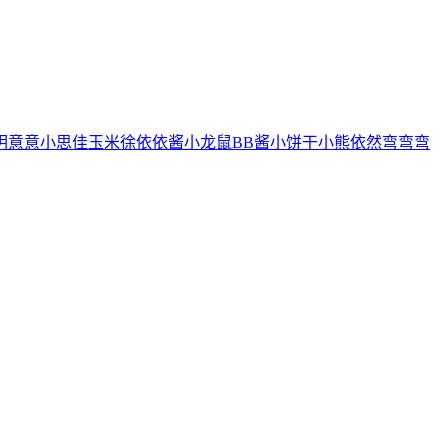
玥
意意
小思佳
玉米徐
依依酱
小龙鼠
BB酱
小饼干
小熊
依然
弯弯弯