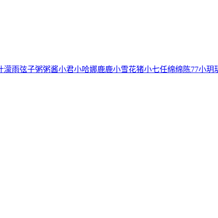
叶濛雨
弦子
粥粥酱
小君
小哈娜
鹿鹿
小雪花
猪小七
任绵绵
陈77
小玥