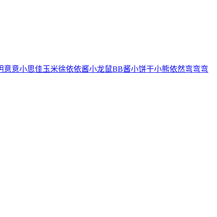
玥
意意
小思佳
玉米徐
依依酱
小龙鼠
BB酱
小饼干
小熊
依然
弯弯弯