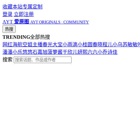
收藏本站
专属定制
登录
立即注册
AYT
爱原图
AYT ORIGINALS · COMMUNITY
热搜
TRENDING
全部热搜
网红
海航
空姐
主播
春光
大宝
小雨滴
小桂圆
春晓
程儿
小乌苏
敏敏
潘潘
小乐
悠悠
石嘉旭
菠萝酱
于欣儿
妍熙
六六
小乔
诗佳
搜索