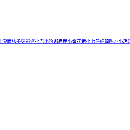
叶濛雨
弦子
粥粥酱
小君
小哈娜
鹿鹿
小雪花
猪小七
任绵绵
陈77
小玥