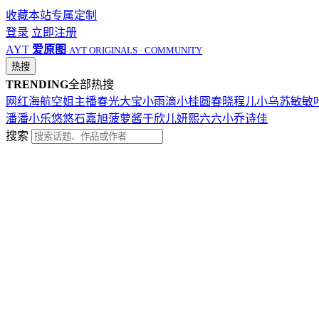
收藏本站
专属定制
登录
立即注册
AYT
爱原图
AYT ORIGINALS · COMMUNITY
热搜
TRENDING
全部热搜
网红
海航
空姐
主播
春光
大宝
小雨滴
小桂圆
春晓
程儿
小乌苏
敏敏
潘潘
小乐
悠悠
石嘉旭
菠萝酱
于欣儿
妍熙
六六
小乔
诗佳
搜索