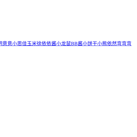
玥
意意
小思佳
玉米徐
依依酱
小龙鼠
BB酱
小饼干
小熊
依然
弯弯弯