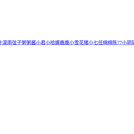
叶濛雨
弦子
粥粥酱
小君
小哈娜
鹿鹿
小雪花
猪小七
任绵绵
陈77
小玥